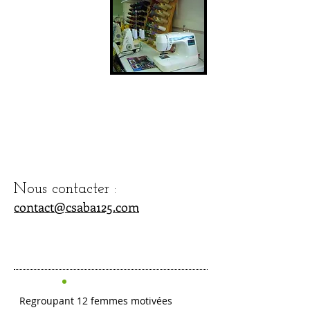
Cotisation
annuelle :
70
€
Animatrices :
Teriinui
PAMBRUN
Rauteanul
GUILLOIS
Nous contacter :
contact@csaba125.com
Regroupant 12 femmes motivées