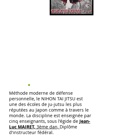
Adulte 62
€
Enfant
à partir de
7
42
€
ans
+ Licence
FFDKA
obligatoire
Animateur :
Jean-Luc
MAIRET
Méthode moderne de défense
personnelle, le NIHON TAI JITSU est
une des écoles de ju-jutsu les plus
réputées au Japon comme à travers le
monde. La discipline est enseignée par
cinq enseignants, sous l'égide de
Jean-
Luc MAIRET,
3ème dan,
Diplôme
d'instructeur fédéral.