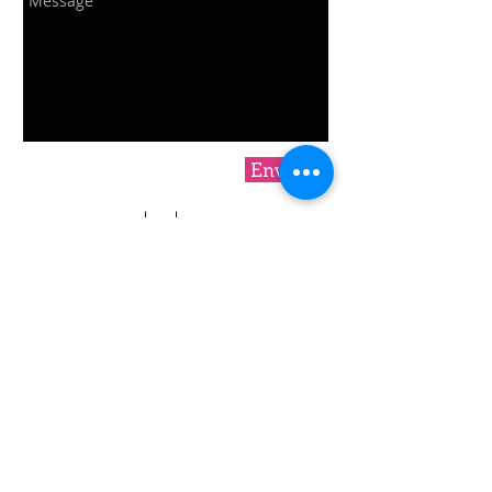
Envoyer
ou nous contacter :
contact@csaba125.com
ILS NOUS SOUTIENNENT
SECRÉTARIAT
04 42 55 94 32
Lundi 14h - 18h