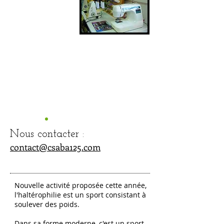
annuelle :
20
€
+ Licence FFH
obligatoire
Animatrice :
Charlotte
BAUDRY
Nous contacter :
contact@csaba125.com
Nouvelle activité proposée cette année,
l'haltérophilie est un sport consistant à
soulever des poids.
Dans sa forme moderne, c'est un sport