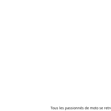
€
A partir de 18 ans
Animateur :
Guillaume
FOURNIER
Tous les passionnés de moto se retr