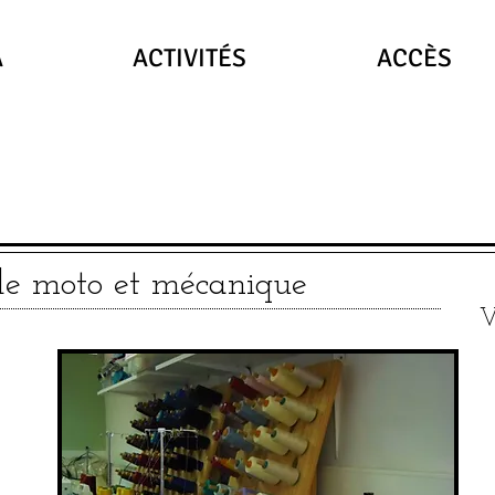
A
ACTIVITÉS
ACCÈS
 de moto et mécanique
V
e :